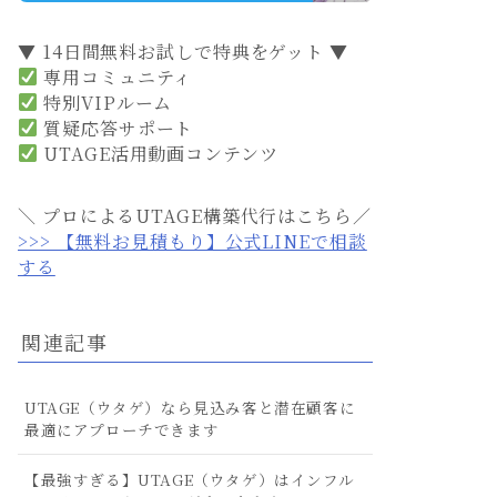
▼ 14日間無料お試しで特典をゲット ▼
専用コミュニティ
特別VIPルーム
質疑応答サポート
UTAGE活用動画コンテンツ
＼ プロによるUTAGE構築代行はこちら／
>>> 【無料お見積もり】公式LINEで相談
する
関連記事
UTAGE（ウタゲ）なら見込み客と潜在顧客に
最適にアプローチできます
【最強すぎる】UTAGE（ウタゲ）はインフル