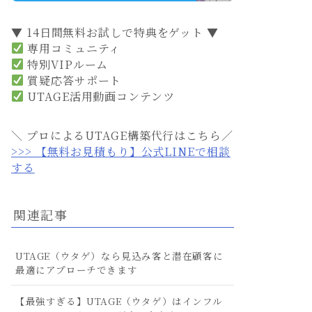
▼ 14日間無料お試しで特典をゲット ▼
専用コミュニティ
特別VIPルーム
質疑応答サポート
UTAGE活用動画コンテンツ
＼ プロによるUTAGE構築代行はこちら／
>>> 【無料お見積もり】公式LINEで相談
する
関連記事
UTAGE（ウタゲ）なら見込み客と潜在顧客に
最適にアプローチできます
【最強すぎる】UTAGE（ウタゲ）はインフル