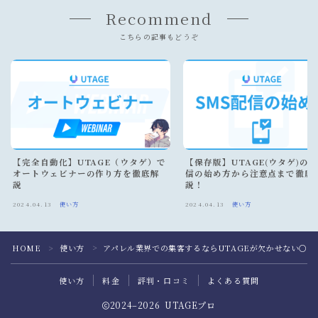
Recommend
こちらの記事もどうぞ
【完全自動化】UTAGE（ウタゲ）で
【保存版】UTAGE(ウタゲ)のS
オートウェビナーの作り方を徹底解
信の始め方から注意点まで徹底
説
説！
2024.04.13
使い方
2024.04.13
使い方
HOME
使い方
アパレル業界での集客するならUTAGEが欠かせない○○
＞
＞
使い方
料金
評判・口コミ
よくある質問
2024–2026 UTAGEプロ