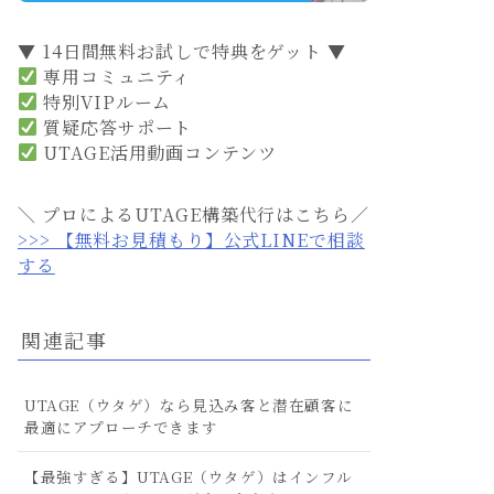
▼ 14日間無料お試しで特典をゲット ▼
専用コミュニティ
特別VIPルーム
質疑応答サポート
UTAGE活用動画コンテンツ
＼ プロによるUTAGE構築代行はこちら／
>>> 【無料お見積もり】公式LINEで相談
する
関連記事
UTAGE（ウタゲ）なら見込み客と潜在顧客に
最適にアプローチできます
【最強すぎる】UTAGE（ウタゲ）はインフル