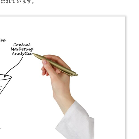
呼ばれています
。