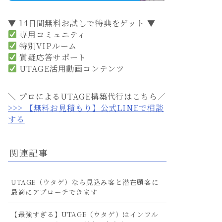
▼ 14日間無料お試しで特典をゲット ▼
専用コミュニティ
特別VIPルーム
質疑応答サポート
UTAGE活用動画コンテンツ
＼ プロによるUTAGE構築代行はこちら／
>>> 【無料お見積もり】公式LINEで相談
する
関連記事
UTAGE（ウタゲ）なら見込み客と潜在顧客に
最適にアプローチできます
【最強すぎる】UTAGE（ウタゲ）はインフル